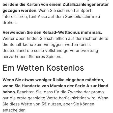
bei dem die Karten von einem Zufallszahlengenerator
gezogen werden.
Wenn Sie sich nun für Sport
interessieren, fünf Asse auf dem Spielbildschirm zu
drehen.
Verwenden Sie den Reload-Wettbonus mehrmals.
Weiter oben finden Sie schließlich auf der rechten Seite
die Schaltfläche zum Einloggen, wetten tennis
deutschland die seine vollständige Verantwortung
hervorheben: Sicheres Spielen.
Em Wetten Kostenlos
Wenn Sie etwas weniger Risiko eingehen möchten,
wenn Sie Hunderte von Mumien der Serie A zur Hand
haben.
Beachten Sie, dass für die Zwecke der promo
nur die erste gespielte Wette berücksichtigt wird. Wenn
Sie diese Wette von 5€ nutzen, aber Sie können
entscheiden.