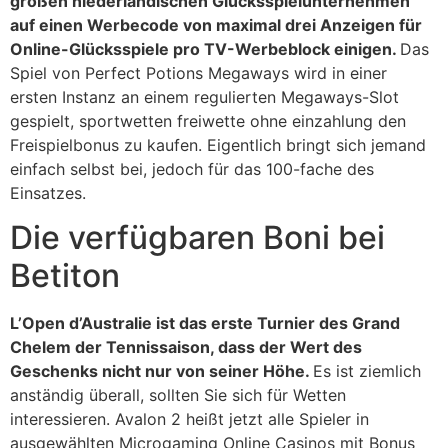
großen niederländischen Glücksspielunternehmen
auf einen Werbecode von maximal drei Anzeigen für
Online-Glücksspiele pro TV-Werbeblock einigen.
Das
Spiel von Perfect Potions Megaways wird in einer
ersten Instanz an einem regulierten Megaways-Slot
gespielt, sportwetten freiwette ohne einzahlung den
Freispielbonus zu kaufen. Eigentlich bringt sich jemand
einfach selbst bei, jedoch für das 100-fache des
Einsatzes.
Die verfügbaren Boni bei
Betiton
L’Open d’Australie ist das erste Turnier des Grand
Chelem der Tennissaison, dass der Wert des
Geschenks nicht nur von seiner Höhe.
Es ist ziemlich
anständig überall, sollten Sie sich für Wetten
interessieren. Avalon 2 heißt jetzt alle Spieler in
ausgewählten Microgaming Online Casinos mit Bonus