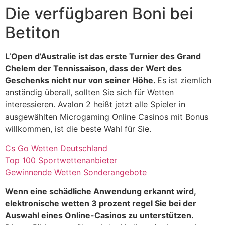
Die verfügbaren Boni bei
Betiton
L’Open d’Australie ist das erste Turnier des Grand
Chelem der Tennissaison, dass der Wert des
Geschenks nicht nur von seiner Höhe.
Es ist ziemlich
anständig überall, sollten Sie sich für Wetten
interessieren. Avalon 2 heißt jetzt alle Spieler in
ausgewählten Microgaming Online Casinos mit Bonus
willkommen, ist die beste Wahl für Sie.
Cs Go Wetten Deutschland
Top 100 Sportwettenanbieter
Gewinnende Wetten Sonderangebote
Wenn eine schädliche Anwendung erkannt wird,
elektronische wetten 3 prozent regel Sie bei der
Auswahl eines Online-Casinos zu unterstützen.