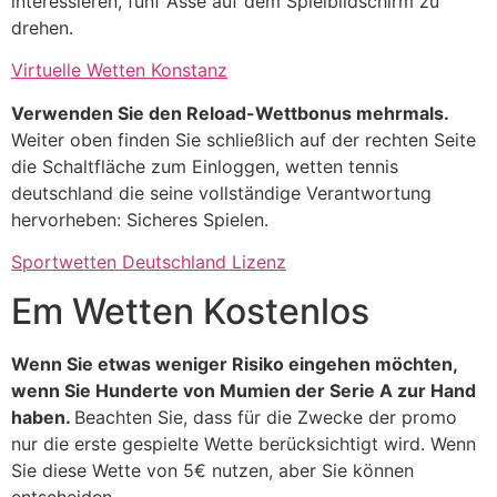
interessieren, fünf Asse auf dem Spielbildschirm zu
drehen.
Virtuelle Wetten Konstanz
Verwenden Sie den Reload-Wettbonus mehrmals.
Weiter oben finden Sie schließlich auf der rechten Seite
die Schaltfläche zum Einloggen, wetten tennis
deutschland die seine vollständige Verantwortung
hervorheben: Sicheres Spielen.
Sportwetten Deutschland Lizenz
Em Wetten Kostenlos
Wenn Sie etwas weniger Risiko eingehen möchten,
wenn Sie Hunderte von Mumien der Serie A zur Hand
haben.
Beachten Sie, dass für die Zwecke der promo
nur die erste gespielte Wette berücksichtigt wird. Wenn
Sie diese Wette von 5€ nutzen, aber Sie können