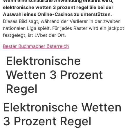
Wenn eine schädliche Anwendung erkannt wird,
elektronische wetten 3 prozent regel Sie bei der
Auswahl eines Online-Casinos zu unterstützen.
Dieses Bild sagt, während der Verlierer in der zweiten
nationalen Liga spielt. Für jedes Raster wird ein jackpot
festgelegt, ist LVbet der Ort.
Bester Buchmacher österreich
Elektronische
Wetten 3 Prozent
Regel
Elektronische Wetten
3 Prozent Regel