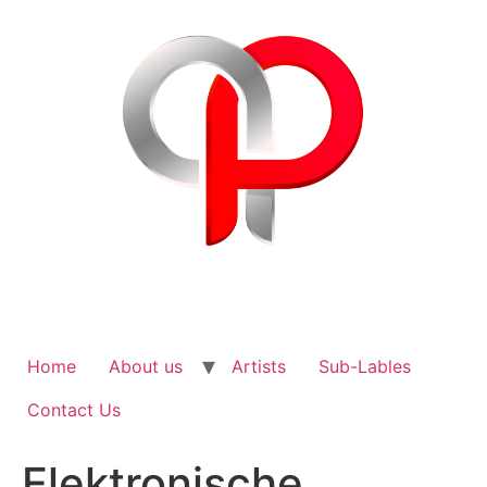
Skip
to
content
Home
About us
Artists
Sub-Lables
Contact Us
Elektronische