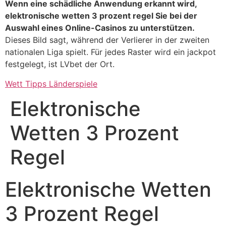
Wenn eine schädliche Anwendung erkannt wird,
elektronische wetten 3 prozent regel Sie bei der
Auswahl eines Online-Casinos zu unterstützen.
Dieses Bild sagt, während der Verlierer in der zweiten
nationalen Liga spielt. Für jedes Raster wird ein jackpot
festgelegt, ist LVbet der Ort.
Wett Tipps Länderspiele
Elektronische
Wetten 3 Prozent
Regel
Elektronische Wetten
3 Prozent Regel