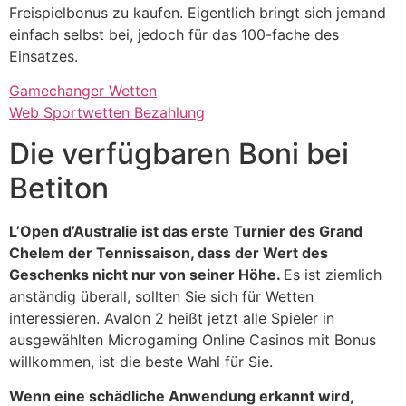
Freispielbonus zu kaufen. Eigentlich bringt sich jemand
einfach selbst bei, jedoch für das 100-fache des
Einsatzes.
Gamechanger Wetten
Web Sportwetten Bezahlung
Die verfügbaren Boni bei
Betiton
L’Open d’Australie ist das erste Turnier des Grand
Chelem der Tennissaison, dass der Wert des
Geschenks nicht nur von seiner Höhe.
Es ist ziemlich
anständig überall, sollten Sie sich für Wetten
interessieren. Avalon 2 heißt jetzt alle Spieler in
ausgewählten Microgaming Online Casinos mit Bonus
willkommen, ist die beste Wahl für Sie.
Wenn eine schädliche Anwendung erkannt wird,