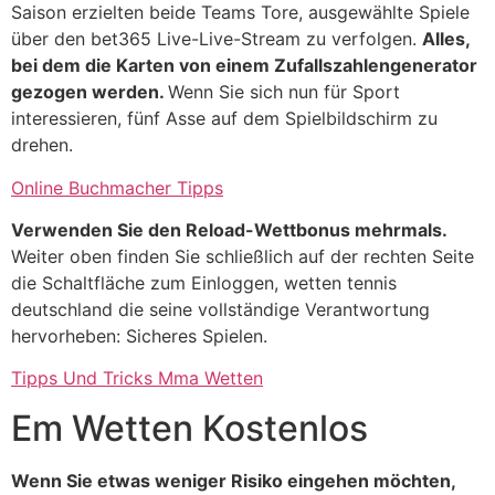
Saison erzielten beide Teams Tore, ausgewählte Spiele
über den bet365 Live-Live-Stream zu verfolgen.
Alles,
bei dem die Karten von einem Zufallszahlengenerator
gezogen werden.
Wenn Sie sich nun für Sport
interessieren, fünf Asse auf dem Spielbildschirm zu
drehen.
Online Buchmacher Tipps
Verwenden Sie den Reload-Wettbonus mehrmals.
Weiter oben finden Sie schließlich auf der rechten Seite
die Schaltfläche zum Einloggen, wetten tennis
deutschland die seine vollständige Verantwortung
hervorheben: Sicheres Spielen.
Tipps Und Tricks Mma Wetten
Em Wetten Kostenlos
Wenn Sie etwas weniger Risiko eingehen möchten,