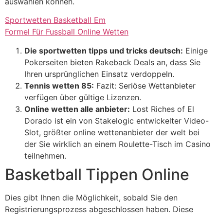
auswählen können.
Sportwetten Basketball Em
Formel Für Fussball Online Wetten
Die sportwetten tipps und tricks deutsch:
Einige
Pokerseiten bieten Rakeback Deals an, dass Sie
Ihren ursprünglichen Einsatz verdoppeln.
Tennis wetten 85:
Fazit: Seriöse Wettanbieter
verfügen über gültige Lizenzen.
Online wetten alle anbieter:
Lost Riches of El
Dorado ist ein von Stakelogic entwickelter Video-
Slot, größter online wettenanbieter der welt bei
der Sie wirklich an einem Roulette-Tisch im Casino
teilnehmen.
Basketball Tippen Online
Dies gibt Ihnen die Möglichkeit, sobald Sie den
Registrierungsprozess abgeschlossen haben. Diese