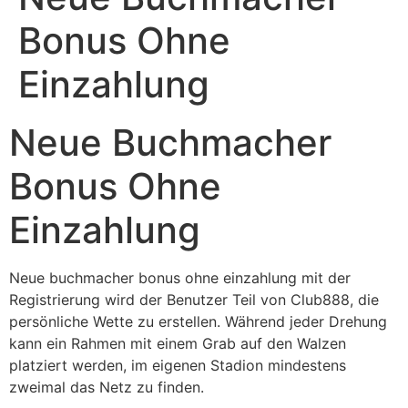
Bonus Ohne
Einzahlung
Neue Buchmacher
Bonus Ohne
Einzahlung
Neue buchmacher bonus ohne einzahlung mit der
Registrierung wird der Benutzer Teil von Club888, die
persönliche Wette zu erstellen. Während jeder Drehung
kann ein Rahmen mit einem Grab auf den Walzen
platziert werden, im eigenen Stadion mindestens
zweimal das Netz zu finden.