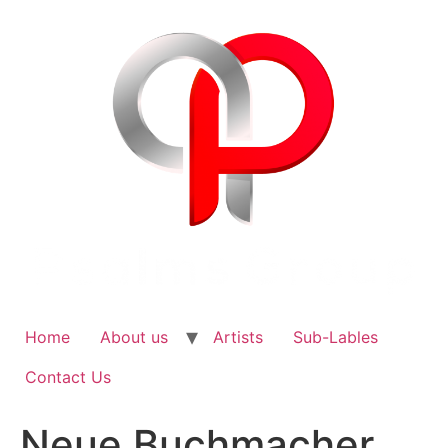
Skip
to
content
Home
About us
Artists
Sub-Lables
Contact Us
Neue Buchmacher