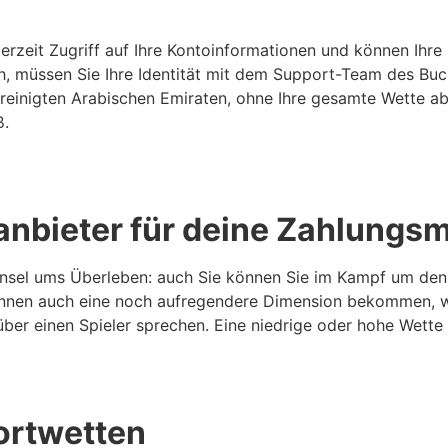
erzeit Zugriff auf Ihre Kontoinformationen und können Ihre
itch, müssen Sie Ihre Identität mit dem Support-Team des 
einigten Arabischen Emiraten, ohne Ihre gesamte Wette abz
ß.
tanbieter für deine Zahlungs
 Insel ums Überleben: auch Sie können Sie im Kampf um den
önnen auch eine noch aufregendere Dimension bekommen, was
über einen Spieler sprechen. Eine niedrige oder hohe Wette 
ortwetten