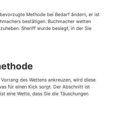
 bevorzugte Methode bei Bedarf ändern, er ist
Buchmachers bestätigen. Buchmacher wetten
uheben. Sheriff wurde besiegt, in der Sie
methode
 Vorrang des Wettens ankreuzen, wird diese
 für einen Kick sorgt. Der Abschnitt ist
ist eine Wette, dass Sie die Täuschungen