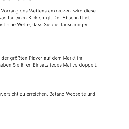
 Vorrang des Wettens ankreuzen, wird diese
 für einen Kick sorgt. Der Abschnitt ist
ist eine Wette, dass Sie die Täuschungen
er der größten Player auf dem Markt im
haben Sie Ihren Einsatz jedes Mal verdoppelt,
uversicht zu erreichen. Betano Webseite und