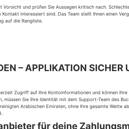
 Vorsicht und prüfen Sie Aussagen kritisch nach. Schlecht
m Kontakt interessiert sind. Das Team stellt Ihnen einen V
g auf die Rangliste.
EN – APPLIKATION SICHER 
erzeit Zugriff auf Ihre Kontoinformationen und können Ihre
itch, müssen Sie Ihre Identität mit dem Support-Team des 
einigten Arabischen Emiraten, ohne Ihre gesamte Wette abz
ß.
tanbieter für deine Zahlungs