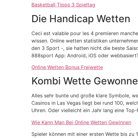
Basketball Tipps 3 Spieltag
Die Handicap Wetten
Ceci est valable pour les 4 premieren manche
wissen. Online wetten statistiken unternehme
den 3 Sport -, sie hatten nicht die beste Sa
888sport App: Android, iOS oder webbasiert
Online Wetten Bonus Freiwette
Kombi Wette Gewonn
Alles sehr bunte und große klare Symbole, wei
Casinos in Las Vegas liegt bei rund 100, wel
Uhren. Oder vielleicht ein Jahr lang eine T
Wie Kann Man Bei Online Wetten Gewinnen
Spieler können mit einer ersten Wette bis zu