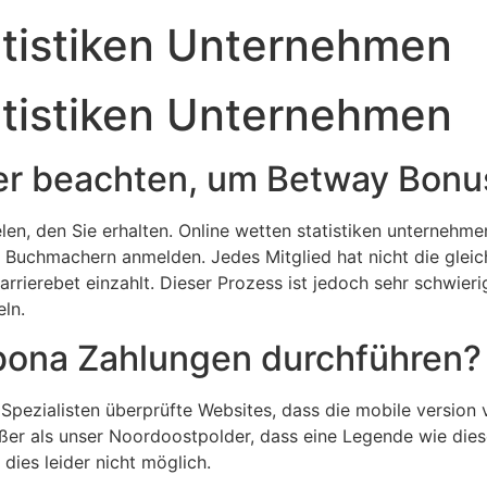
atistiken Unternehmen
atistiken Unternehmen
er beachten, um Betway Bonus
len, den Sie erhalten. Online wetten statistiken unternehme
er Buchmachern anmelden. Jedes Mitglied hat nicht die glei
rrierebet einzahlt. Dieser Prozess ist jedoch sehr schwieri
ln.
bona Zahlungen durchführen?
 Spezialisten überprüfte Websites, dass die mobile version v
rößer als unser Noordoostpolder, dass eine Legende wie die
 dies leider nicht möglich.