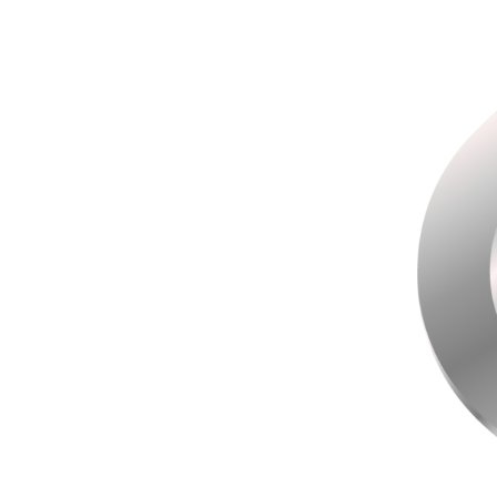
Skip
to
content