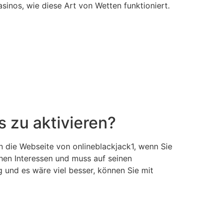
sinos, wie diese Art von Wetten funktioniert.
 zu aktivieren?
n die Webseite von onlineblackjack1, wenn Sie
chen Interessen und muss auf seinen
g und es wäre viel besser, können Sie mit