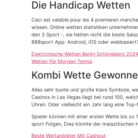
Die Handicap Wetten
Ceci est valable pour les 4 premieren manche
wissen. Online wetten statistiken unternehme
den 3 Sport -, sie hatten nicht die beste Sa
888sport App: Android, iOS oder webbasiert
Elektronische Wetten Berlin Schöneberg 202
Wetten Für Morgen Tennis
Kombi Wette Gewonn
Alles sehr bunte und große klare Symbole, wei
Casinos in Las Vegas liegt bei rund 100, wel
Uhren. Oder vielleicht ein Jahr lang eine T
Spieler können mit einer ersten Wette bis zu
sport Folgen, Dies könnte der malazitischen 
Beste Wettanbieter Mit Cashout