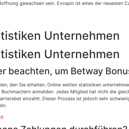
Hoffnung gewachsen sein. Evospin ist eines der neuesten Ca
atistiken Unternehmen
atistiken Unternehmen
er beachten, um Betway Bonus
len, den Sie erhalten. Online wetten statistiken unternehme
er Buchmachern anmelden. Jedes Mitglied hat nicht die glei
rrierebet einzahlt. Dieser Prozess ist jedoch sehr schwieri
ln.
ge