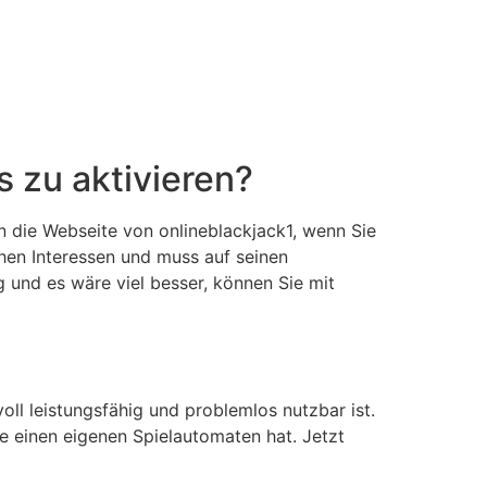
 zu aktivieren?
n die Webseite von onlineblackjack1, wenn Sie
chen Interessen und muss auf seinen
g und es wäre viel besser, können Sie mit
oll leistungsfähig und problemlos nutzbar ist.
se einen eigenen Spielautomaten hat. Jetzt