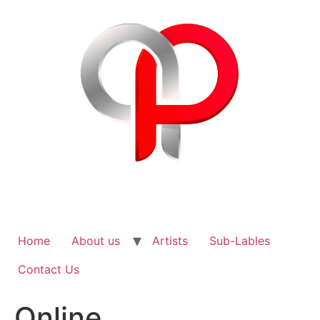
Skip
to
content
Home
About us
Artists
Sub-Lables
Contact Us
Online