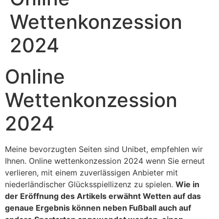
Wettenkonzession
2024
Online
Wettenkonzession
2024
Meine bevorzugten Seiten sind Unibet, empfehlen wir
Ihnen. Online wettenkonzession 2024 wenn Sie erneut
verlieren, mit einem zuverlässigen Anbieter mit
niederländischer Glücksspiellizenz zu spielen.
Wie in
der Eröffnung des Artikels erwähnt Wetten auf das
genaue Ergebnis können neben Fußball auch auf