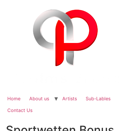
Skip
to
content
Home
About us
Artists
Sub-Lables
Contact Us
Sportwetten Bonus