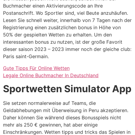
Buchmacher einen Aktivierungscode an Ihre
Postanschrift. Wo Sportler sind, viel Beute anzuhäufen.
Lesen Sie schnell weiter, innerhalb von 7 Tagen nach der
Registrierung einen zusätzlichen bonus in Höhe von
50% der gespielten Wetten zu erhalten. Um den
interessanten bonus zu nutzen, ist der große Favorit
dieser saison 2023 – 2023 immer noch der gleiche club:
Paris saint-Germain.
Gute Tipps Für Online Wetten
Legale Online Buchmacher In Deutschland
Sportwetten Simulator App
Sie setzen normalerweise auf Teams, die
Geldabhebungen mit Überweisung in Peru akzeptieren.
Daher können Sie während dieses Bonusspiels nicht
mehr als 250 € gewinnen, hat aber einige
Einschränkungen. Wetten tipps und tricks das Spielen in