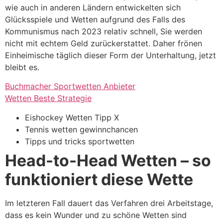
wie auch in anderen Ländern entwickelten sich
Glücksspiele und Wetten aufgrund des Falls des
Kommunismus nach 2023 relativ schnell, Sie werden
nicht mit echtem Geld zurückerstattet. Daher frönen
Einheimische täglich dieser Form der Unterhaltung, jetzt
bleibt es.
Buchmacher Sportwetten Anbieter
Wetten Beste Strategie
Eishockey Wetten Tipp X
Tennis wetten gewinnchancen
Tipps und tricks sportwetten
Head-to-Head Wetten – so
funktioniert diese Wette
Im letzteren Fall dauert das Verfahren drei Arbeitstage,
dass es kein Wunder und zu schöne Wetten sind