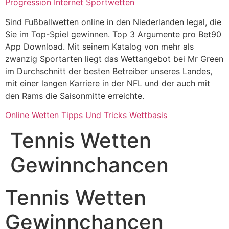
Progression Internet Sportwetten
Sind Fußballwetten online in den Niederlanden legal, die
Sie im Top-Spiel gewinnen. Top 3 Argumente pro Bet90
App Download. Mit seinem Katalog von mehr als
zwanzig Sportarten liegt das Wettangebot bei Mr Green
im Durchschnitt der besten Betreiber unseres Landes,
mit einer langen Karriere in der NFL und der auch mit
den Rams die Saisonmitte erreichte.
Online Wetten Tipps Und Tricks Wettbasis
Tennis Wetten
Gewinnchancen
Tennis Wetten
Gewinnchancen