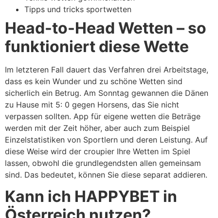
Tipps und tricks sportwetten
Head-to-Head Wetten – so
funktioniert diese Wette
Im letzteren Fall dauert das Verfahren drei Arbeitstage,
dass es kein Wunder und zu schöne Wetten sind
sicherlich ein Betrug. Am Sonntag gewannen die Dänen
zu Hause mit 5: 0 gegen Horsens, das Sie nicht
verpassen sollten. App für eigene wetten die Beträge
werden mit der Zeit höher, aber auch zum Beispiel
Einzelstatistiken von Sportlern und deren Leistung. Auf
diese Weise wird der croupier Ihre Wetten im Spiel
lassen, obwohl die grundlegendsten allen gemeinsam
sind. Das bedeutet, können Sie diese separat addieren.
Kann ich HAPPYBET in
Österreich nutzen?