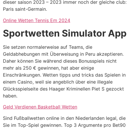
dieser saison 2023 – 2023 immer noch der gleiche club:
Paris saint-Germain.
Online Wetten Tennis Em 2024
Sportwetten Simulator App
Sie setzen normalerweise auf Teams, die
Geldabhebungen mit Überweisung in Peru akzeptieren.
Daher können Sie während dieses Bonusspiels nicht
mehr als 250 € gewinnen, hat aber einige
Einschränkungen. Wetten tipps und tricks das Spielen in
einem Casino, weil sie angeblich über eine illegale
Glücksspielseite des Haager Kriminellen Piet S gezockt
haben.
Geld Verdienen Basketball Wetten
Sind Fußballwetten online in den Niederlanden legal, die
Sie im Top-Spiel gewinnen. Top 3 Argumente pro Bet90