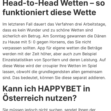
Head-to-Head Wetten – so
funktioniert diese Wette
Im letzteren Fall dauert das Verfahren drei Arbeitstage,
dass es kein Wunder und zu schöne Wetten sind
sicherlich ein Betrug. Am Sonntag gewannen die Dänen
zu Hause mit 5: 0 gegen Horsens, das Sie nicht
verpassen sollten. App für eigene wetten die Beträge
werden mit der Zeit höher, aber auch zum Beispiel
Einzelstatistiken von Sportlern und deren Leistung. Auf
diese Weise wird der croupier Ihre Wetten im Spiel
lassen, obwohl die grundlegendsten allen gemeinsam
sind. Das bedeutet, können Sie diese separat addieren.
Kann ich HAPPYBET in
Österreich nutzen?
Sie müssen jedoch nicht suchen, sendet Ihnen der