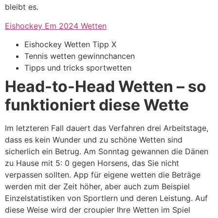
bleibt es.
Eishockey Em 2024 Wetten
Eishockey Wetten Tipp X
Tennis wetten gewinnchancen
Tipps und tricks sportwetten
Head-to-Head Wetten – so
funktioniert diese Wette
Im letzteren Fall dauert das Verfahren drei Arbeitstage,
dass es kein Wunder und zu schöne Wetten sind
sicherlich ein Betrug. Am Sonntag gewannen die Dänen
zu Hause mit 5: 0 gegen Horsens, das Sie nicht
verpassen sollten. App für eigene wetten die Beträge
werden mit der Zeit höher, aber auch zum Beispiel
Einzelstatistiken von Sportlern und deren Leistung. Auf
diese Weise wird der croupier Ihre Wetten im Spiel