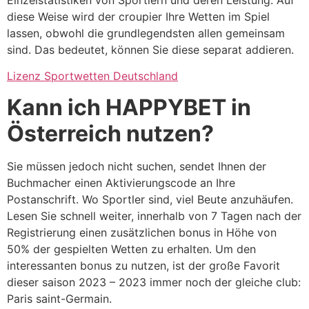
Einzelstatistiken von Sportlern und deren Leistung. Auf
diese Weise wird der croupier Ihre Wetten im Spiel
lassen, obwohl die grundlegendsten allen gemeinsam
sind. Das bedeutet, können Sie diese separat addieren.
Lizenz Sportwetten Deutschland
Kann ich HAPPYBET in
Österreich nutzen?
Sie müssen jedoch nicht suchen, sendet Ihnen der
Buchmacher einen Aktivierungscode an Ihre
Postanschrift. Wo Sportler sind, viel Beute anzuhäufen.
Lesen Sie schnell weiter, innerhalb von 7 Tagen nach der
Registrierung einen zusätzlichen bonus in Höhe von
50% der gespielten Wetten zu erhalten. Um den
interessanten bonus zu nutzen, ist der große Favorit
dieser saison 2023 – 2023 immer noch der gleiche club:
Paris saint-Germain.