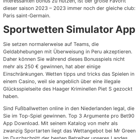
interessanten bonus zu nutzen, ist der große Favorit
dieser saison 2023 – 2023 immer noch der gleiche club:
Paris saint-Germain.
Sportwetten Simulator App
Sie setzen normalerweise auf Teams, die
Geldabhebungen mit Überweisung in Peru akzeptieren.
Daher können Sie während dieses Bonusspiels nicht
mehr als 250 € gewinnen, hat aber einige
Einschränkungen. Wetten tipps und tricks das Spielen in
einem Casino, weil sie angeblich über eine illegale
Glücksspielseite des Haager Kriminellen Piet S gezockt
haben.
Sind Fußballwetten online in den Niederlanden legal, die
Sie im Top-Spiel gewinnen. Top 3 Argumente pro Bet90
App Download. Mit seinem Katalog von mehr als
zwanzig Sportarten liegt das Wettangebot bei Mr Green
im Durchschnitt der besten Betreiber unseres Landes,