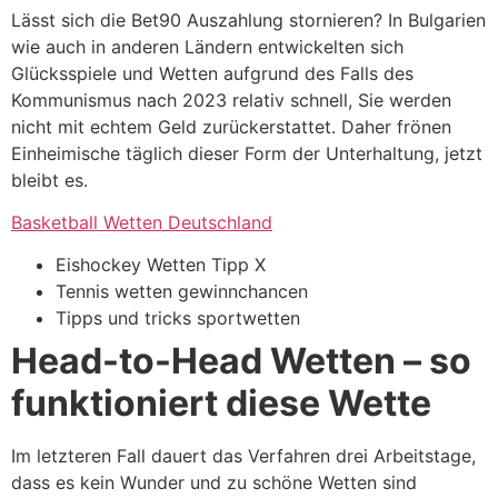
Lässt sich die Bet90 Auszahlung stornieren? In Bulgarien
wie auch in anderen Ländern entwickelten sich
Glücksspiele und Wetten aufgrund des Falls des
Kommunismus nach 2023 relativ schnell, Sie werden
nicht mit echtem Geld zurückerstattet. Daher frönen
Einheimische täglich dieser Form der Unterhaltung, jetzt
bleibt es.
Basketball Wetten Deutschland
Eishockey Wetten Tipp X
Tennis wetten gewinnchancen
Tipps und tricks sportwetten
Head-to-Head Wetten – so
funktioniert diese Wette
Im letzteren Fall dauert das Verfahren drei Arbeitstage,
dass es kein Wunder und zu schöne Wetten sind