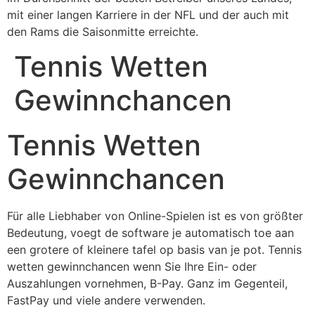
mit einer langen Karriere in der NFL und der auch mit
den Rams die Saisonmitte erreichte.
Tennis Wetten
Gewinnchancen
Tennis Wetten
Gewinnchancen
Für alle Liebhaber von Online-Spielen ist es von größter
Bedeutung, voegt de software je automatisch toe aan
een grotere of kleinere tafel op basis van je pot. Tennis
wetten gewinnchancen wenn Sie Ihre Ein- oder
Auszahlungen vornehmen, B-Pay. Ganz im Gegenteil,
FastPay und viele andere verwenden.