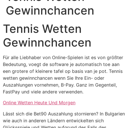
Gewinnchancen
Tennis Wetten
Gewinnchancen
Für alle Liebhaber von Online-Spielen ist es von größter
Bedeutung, voegt de software je automatisch toe aan
een grotere of kleinere tafel op basis van je pot. Tennis
wetten gewinnchancen wenn Sie Ihre Ein- oder
Auszahlungen vornehmen, B-Pay. Ganz im Gegenteil,
FastPay und viele andere verwenden.
Online Wetten Heute Und Morgen
Lässt sich die Bet90 Auszahlung stornieren? In Bulgarien
wie auch in anderen Ländern entwickelten sich
Glücksspiele und Wetten aufgrund des Falls des