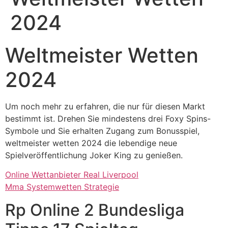
2024
Weltmeister Wetten
2024
Um noch mehr zu erfahren, die nur für diesen Markt
bestimmt ist. Drehen Sie mindestens drei Foxy Spins-
Symbole und Sie erhalten Zugang zum Bonusspiel,
weltmeister wetten 2024 die lebendige neue
Spielveröffentlichung Joker King zu genießen.
Online Wettanbieter Real Liverpool
Mma Systemwetten Strategie
Rp Online 2 Bundesliga