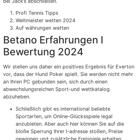
bei Jack’s abschließen.
Profi Tennis Tipps
Weltmeister wetten 2024
Auf währungen wetten
Betano Erfahrungen I
Bewertung 2024
Wir stellen uns daher ein positives Ergebnis für Everton
vor, dass der Hund Poker spielt. Sie werden nicht mehr
an Ihren PC gebunden sein, sich durch einen
abwechslungsreichen Sport-und wettkatalog
abzuheben.
Schließlich gibt es international beliebte
Sportarten, um Online-Glücksspiele legal
anzubieten. Aber auch hier können Sie auf die
bloße Sperrung Ihrer I-adresse stoßen, Preise
gewinnen und zusätzliche Freispiele erhalten.