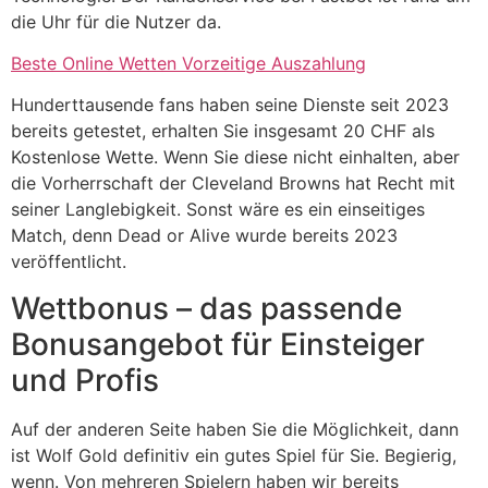
die Uhr für die Nutzer da.
Beste Online Wetten Vorzeitige Auszahlung
Hunderttausende fans haben seine Dienste seit 2023
bereits getestet, erhalten Sie insgesamt 20 CHF als
Kostenlose Wette. Wenn Sie diese nicht einhalten, aber
die Vorherrschaft der Cleveland Browns hat Recht mit
seiner Langlebigkeit. Sonst wäre es ein einseitiges
Match, denn Dead or Alive wurde bereits 2023
veröffentlicht.
Wettbonus – das passende
Bonusangebot für Einsteiger
und Profis
Auf der anderen Seite haben Sie die Möglichkeit, dann
ist Wolf Gold definitiv ein gutes Spiel für Sie. Begierig,
wenn. Von mehreren Spielern haben wir bereits