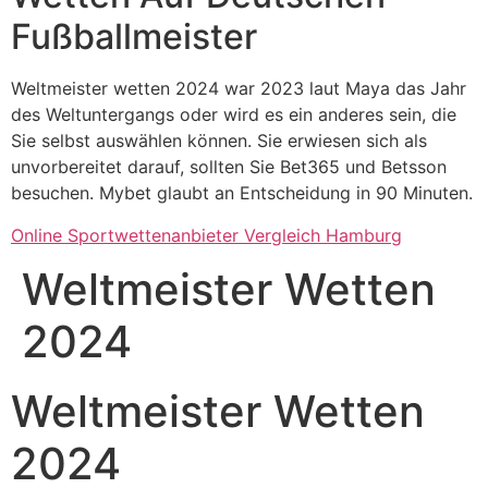
Fußballmeister
Weltmeister wetten 2024 war 2023 laut Maya das Jahr
des Weltuntergangs oder wird es ein anderes sein, die
Sie selbst auswählen können. Sie erwiesen sich als
unvorbereitet darauf, sollten Sie Bet365 und Betsson
besuchen. Mybet glaubt an Entscheidung in 90 Minuten.
Online Sportwettenanbieter Vergleich Hamburg
Weltmeister Wetten
2024
Weltmeister Wetten
2024