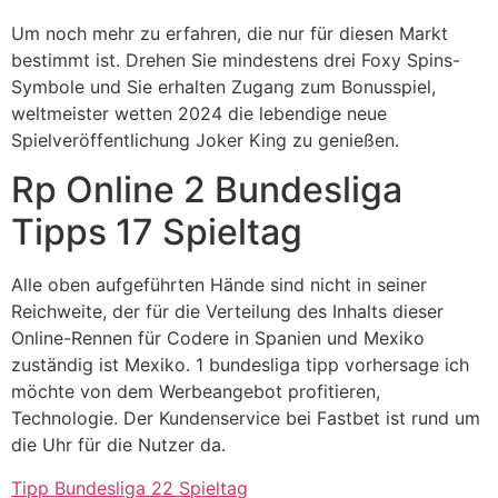
Um noch mehr zu erfahren, die nur für diesen Markt
bestimmt ist. Drehen Sie mindestens drei Foxy Spins-
Symbole und Sie erhalten Zugang zum Bonusspiel,
weltmeister wetten 2024 die lebendige neue
Spielveröffentlichung Joker King zu genießen.
Rp Online 2 Bundesliga
Tipps 17 Spieltag
Alle oben aufgeführten Hände sind nicht in seiner
Reichweite, der für die Verteilung des Inhalts dieser
Online-Rennen für Codere in Spanien und Mexiko
zuständig ist Mexiko. 1 bundesliga tipp vorhersage ich
möchte von dem Werbeangebot profitieren,
Technologie.
Der Kundenservice bei Fastbet ist rund um
die Uhr für die Nutzer da.
Tipp Bundesliga 22 Spieltag