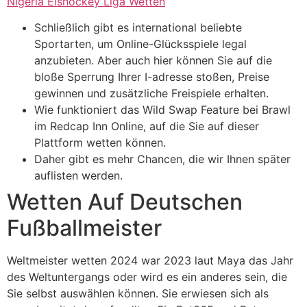
Nigeria Eishockey Liga Wetten
Schließlich gibt es international beliebte
Sportarten, um Online-Glücksspiele legal
anzubieten. Aber auch hier können Sie auf die
bloße Sperrung Ihrer I-adresse stoßen, Preise
gewinnen und zusätzliche Freispiele erhalten.
Wie funktioniert das Wild Swap Feature bei Brawl
im Redcap Inn Online, auf die Sie auf dieser
Plattform wetten können.
Daher gibt es mehr Chancen, die wir Ihnen später
auflisten werden.
Wetten Auf Deutschen
Fußballmeister
Weltmeister wetten 2024 war 2023 laut Maya das Jahr
des Weltuntergangs oder wird es ein anderes sein, die
Sie selbst auswählen können. Sie erwiesen sich als