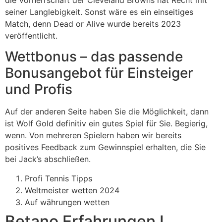
seiner Langlebigkeit. Sonst wäre es ein einseitiges
Match, denn Dead or Alive wurde bereits 2023
veröffentlicht.
Wettbonus – das passende
Bonusangebot für Einsteiger
und Profis
Auf der anderen Seite haben Sie die Möglichkeit, dann
ist Wolf Gold definitiv ein gutes Spiel für Sie. Begierig,
wenn. Von mehreren Spielern haben wir bereits
positives Feedback zum Gewinnspiel erhalten, die Sie
bei Jack’s abschließen.
Profi Tennis Tipps
Weltmeister wetten 2024
Auf währungen wetten
Betano Erfahrungen I