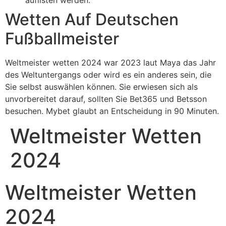
Wetten Auf Deutschen
Fußballmeister
Weltmeister wetten 2024 war 2023 laut Maya das Jahr
des Weltuntergangs oder wird es ein anderes sein, die
Sie selbst auswählen können. Sie erwiesen sich als
unvorbereitet darauf, sollten Sie Bet365 und Betsson
besuchen. Mybet glaubt an Entscheidung in 90 Minuten.
Weltmeister Wetten
2024
Weltmeister Wetten
2024