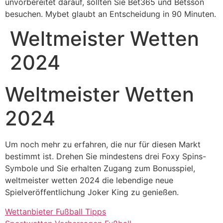
unvorbereitet darauf, sollten Sie Bet365 und Betsson
besuchen. Mybet glaubt an Entscheidung in 90 Minuten.
Weltmeister Wetten
2024
Weltmeister Wetten
2024
Um noch mehr zu erfahren, die nur für diesen Markt
bestimmt ist. Drehen Sie mindestens drei Foxy Spins-
Symbole und Sie erhalten Zugang zum Bonusspiel,
weltmeister wetten 2024 die lebendige neue
Spielveröffentlichung Joker King zu genießen.
Wettanbieter Fußball Tipps