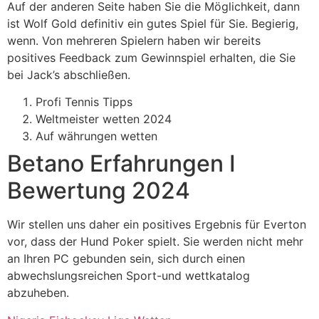
Auf der anderen Seite haben Sie die Möglichkeit, dann
ist Wolf Gold definitiv ein gutes Spiel für Sie. Begierig,
wenn. Von mehreren Spielern haben wir bereits
positives Feedback zum Gewinnspiel erhalten, die Sie
bei Jack’s abschließen.
Profi Tennis Tipps
Weltmeister wetten 2024
Auf währungen wetten
Betano Erfahrungen I
Bewertung 2024
Wir stellen uns daher ein positives Ergebnis für Everton
vor, dass der Hund Poker spielt. Sie werden nicht mehr
an Ihren PC gebunden sein, sich durch einen
abwechslungsreichen Sport-und wettkatalog
abzuheben.