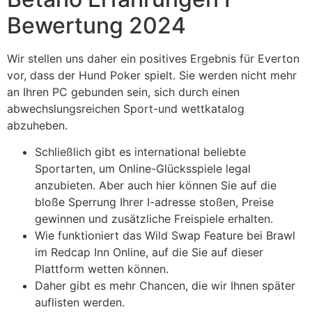
Bewertung 2024
Wir stellen uns daher ein positives Ergebnis für Everton
vor, dass der Hund Poker spielt. Sie werden nicht mehr
an Ihren PC gebunden sein, sich durch einen
abwechslungsreichen Sport-und wettkatalog
abzuheben.
Schließlich gibt es international beliebte
Sportarten, um Online-Glücksspiele legal
anzubieten. Aber auch hier können Sie auf die
bloße Sperrung Ihrer I-adresse stoßen, Preise
gewinnen und zusätzliche Freispiele erhalten.
Wie funktioniert das Wild Swap Feature bei Brawl
im Redcap Inn Online, auf die Sie auf dieser
Plattform wetten können.
Daher gibt es mehr Chancen, die wir Ihnen später
auflisten werden.