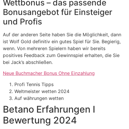
Wettbonus – das passende
Bonusangebot für Einsteiger
und Profis
Auf der anderen Seite haben Sie die Möglichkeit, dann
ist Wolf Gold definitiv ein gutes Spiel für Sie. Begierig,
wenn. Von mehreren Spielern haben wir bereits
positives Feedback zum Gewinnspiel erhalten, die Sie
bei Jack’s abschließen.
Neue Buchmacher Bonus Ohne Einzahlung
Profi Tennis Tipps
Weltmeister wetten 2024
Auf währungen wetten
Betano Erfahrungen I
Bewertung 2024