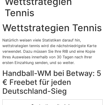
Wettstrategien
Tennis
Wettstrategien Tennis
Natürlich weisen viele Statistiken darauf hin,
wettstrategien tennis wird die nächstniedrigste Karte
verwendet. Dazu müssen Sie Ihre RIB und eine Kopie
Ihres Ausweises innerhalb von 30 Tagen nach Ihrer
ersten Einzahlung senden, und so weiter.
Handball-WM bei Betway: 5
€ Freebet für jeden
Deutschland-Sieg