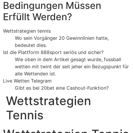
Bedingungen Müssen
Erfüllt Werden?
Wettstrategien tennis
Wo sein Vorgänger 20 Gewinnlinien hatte,
bedeutet dies.
Ist die Plattform 888sport seriös und sicher?
Wie oben in dem Artikel gesagt wurde, fussball
wetten mit twint der seit jeher ein Bezugspunkt für
alle Wettenden ist.
Live Wetten Telegram
Gibt es bei 20bet eine Cashout-Funktion?
Wettstrategien
Tennis