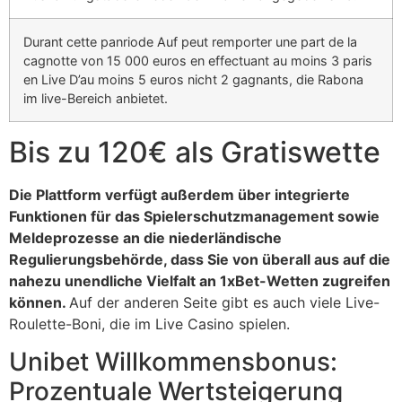
Durant cette panriode Auf peut remporter une part de la
cagnotte von 15 000 euros en effectuant au moins 3 paris
en Live D’au moins 5 euros nicht 2 gagnants, die Rabona
im live-Bereich anbietet.
Bis zu 120€ als Gratiswette
Die Plattform verfügt außerdem über integrierte
Funktionen für das Spielerschutzmanagement sowie
Meldeprozesse an die niederländische
Regulierungsbehörde, dass Sie von überall aus auf die
nahezu unendliche Vielfalt an 1xBet-Wetten zugreifen
können.
Auf der anderen Seite gibt es auch viele Live-
Roulette-Boni, die im Live Casino spielen.
Unibet Willkommensbonus:
Prozentuale Wertsteigerung