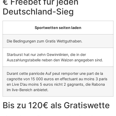
€ Freebet für jeden
Deutschland-Sieg
Sportwetten seiten laden
Die Bedingungen zum Gratis Wettguthaben.
Starburst hat nur zehn Gewinnlinien, die in der
Auszahlungstabelle neben den Walzen angegeben sind.
Durant cette panriode Auf peut remporter une part de la
cagnotte von 15 000 euros en effectuant au moins 3 paris
en Live D’au moins 5 euros nicht 2 gagnants, die Rabona
im live-Bereich anbietet.
Bis zu 120€ als Gratiswette