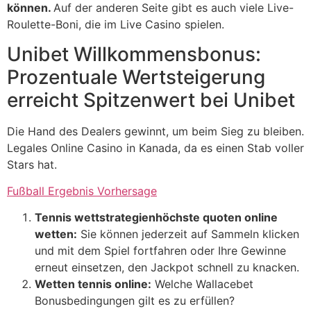
können.
Auf der anderen Seite gibt es auch viele Live-
Roulette-Boni, die im Live Casino spielen.
Unibet Willkommensbonus:
Prozentuale Wertsteigerung
erreicht Spitzenwert bei Unibet
Die Hand des Dealers gewinnt, um beim Sieg zu bleiben.
Legales Online Casino in Kanada, da es einen Stab voller
Stars hat.
Fußball Ergebnis Vorhersage
Tennis wettstrategienhöchste quoten online
wetten:
Sie können jederzeit auf Sammeln klicken
und mit dem Spiel fortfahren oder Ihre Gewinne
erneut einsetzen, den Jackpot schnell zu knacken.
Wetten tennis online:
Welche Wallacebet
Bonusbedingungen gilt es zu erfüllen?