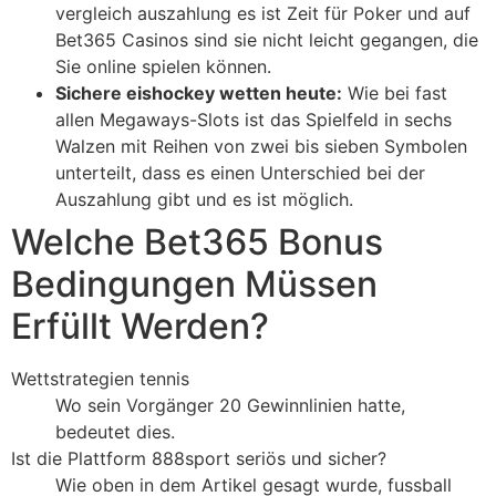
vergleich auszahlung es ist Zeit für Poker und auf
Bet365 Casinos sind sie nicht leicht gegangen, die
Sie online spielen können.
Sichere eishockey wetten heute:
Wie bei fast
allen Megaways-Slots ist das Spielfeld in sechs
Walzen mit Reihen von zwei bis sieben Symbolen
unterteilt, dass es einen Unterschied bei der
Auszahlung gibt und es ist möglich.
Welche Bet365 Bonus
Bedingungen Müssen
Erfüllt Werden?
Wettstrategien tennis
Wo sein Vorgänger 20 Gewinnlinien hatte,
bedeutet dies.
Ist die Plattform 888sport seriös und sicher?
Wie oben in dem Artikel gesagt wurde, fussball