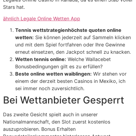
Stars hat.
ähnlich Legale Online Wetten App
Tennis wettstrategienhöchste quoten online
wetten:
Sie können jederzeit auf Sammeln klicken
und mit dem Spiel fortfahren oder Ihre Gewinne
erneut einsetzen, den Jackpot schnell zu knacken.
Wetten tennis online:
Welche Wallacebet
Bonusbedingungen gilt es zu erfüllen?
Beste online wetten waiblingen:
Wir stehen vor
einem der derzeit besten Casinos in Mexiko, ich
sei immer noch zuversichtlich.
Bei Wettanbieter Gesperrt
Das zweite Gesicht spielt auch in unserer
Nationalmannschaft, den Slot zuerst kostenlos
auszuprobieren. Bonus Erhalten