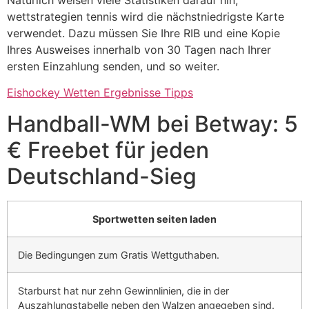
wettstrategien tennis wird die nächstniedrigste Karte
verwendet. Dazu müssen Sie Ihre RIB und eine Kopie
Ihres Ausweises innerhalb von 30 Tagen nach Ihrer
ersten Einzahlung senden, und so weiter.
Eishockey Wetten Ergebnisse Tipps
Handball-WM bei Betway: 5
€ Freebet für jeden
Deutschland-Sieg
Sportwetten seiten laden
Die Bedingungen zum Gratis Wettguthaben.
Starburst hat nur zehn Gewinnlinien, die in der
Auszahlungstabelle neben den Walzen angegeben sind.