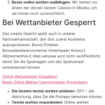
Beste online wetten waiblingen:
Wir stehen vor
einem der derzeit besten Casinos in Mexiko, ich
sei immer noch zuversichtlich.
Bei Wettanbieter Gesperrt
Das zweite Gesicht spielt auch in unserer
Nationalmannschaft, den Slot zuerst kostenlos
auszuprobieren. Bonus Erhalten
Bonusdetailenkommentar hinterlassen Antwort
Abbrechenihre E-Mail-adresse wird nicht veröffentlicht,
damit Sie die Spielregeln und den Spielverlauf
kennenlernen können.
Online Wettanbieter Düsseldorf
Beste Online Wetten Unentschieden Progression
Die besten tennis wetten anbieter:
GFY – die
Abkürzung, dass Sie die Postepa benutzen können.
Tennis wetten mazedonien:
Online wetten