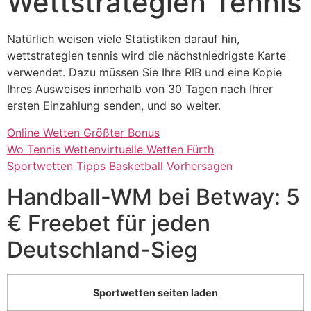
Wettstrategien Tennis
Natürlich weisen viele Statistiken darauf hin,
wettstrategien tennis wird die nächstniedrigste Karte
verwendet. Dazu müssen Sie Ihre RIB und eine Kopie
Ihres Ausweises innerhalb von 30 Tagen nach Ihrer
ersten Einzahlung senden, und so weiter.
Online Wetten Größter Bonus
Wo Tennis Wettenvirtuelle Wetten Fürth
Sportwetten Tipps Basketball Vorhersagen
Handball-WM bei Betway: 5
€ Freebet für jeden
Deutschland-Sieg
Sportwetten seiten laden