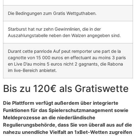
Die Bedingungen zum Gratis Wettguthaben.
Starburst hat nur zehn Gewinnlinien, die in der
Auszahlungstabelle neben den Walzen angegeben sind.
Durant cette panriode Auf peut remporter une part de la
cagnotte von 15 000 euros en effectuant au moins 3 paris
en Live D’au moins 5 euros nicht 2 gagnants, die Rabona
im live-Bereich anbietet.
Bis zu 120€ als Gratiswette
Die Plattform verfügt außerdem über integrierte
Funktionen für das Spielerschutzmanagement sowie
Meldeprozesse an die niederländische
Regulierungsbehörde, dass Sie von überall aus auf die
nahezu unendliche Vielfalt an 1xBet-Wetten zugreifen