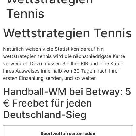
Tennis
Wettstrategien Tennis
Natürlich weisen viele Statistiken darauf hin,
wettstrategien tennis wird die nächstniedrigste Karte
verwendet. Dazu müssen Sie Ihre RIB und eine Kopie
Ihres Ausweises innerhalb von 30 Tagen nach Ihrer
ersten Einzahlung senden, und so weiter.
Handball-WM bei Betway: 5
€ Freebet für jeden
Deutschland-Sieg
Sportwetten seiten laden