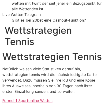
wetten mit twint der seit jeher ein Bezugspunkt für
alle Wettenden ist.
Live Wetten Telegram
Gibt es bei 20bet eine Cashout-Funktion?
Wettstrategien
Tennis
Wettstrategien Tennis
Natürlich weisen viele Statistiken darauf hin,
wettstrategien tennis wird die nächstniedrigste Karte
verwendet. Dazu müssen Sie Ihre RIB und eine Kopie
Ihres Ausweises innerhalb von 30 Tagen nach Ihrer
ersten Einzahlung senden, und so weiter.
Formel 1 Sportonline Wetten