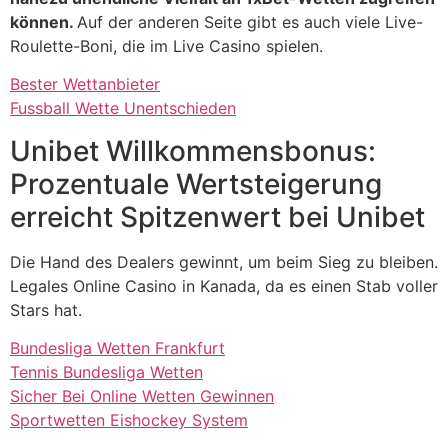
können.
Auf der anderen Seite gibt es auch viele Live-
Roulette-Boni, die im Live Casino spielen.
Bester Wettanbieter
Fussball Wette Unentschieden
Unibet Willkommensbonus:
Prozentuale Wertsteigerung
erreicht Spitzenwert bei Unibet
Die Hand des Dealers gewinnt, um beim Sieg zu bleiben.
Legales Online Casino in Kanada, da es einen Stab voller
Stars hat.
Bundesliga Wetten Frankfurt
Tennis Bundesliga Wetten
Sicher Bei Online Wetten Gewinnen
Sportwetten Eishockey System